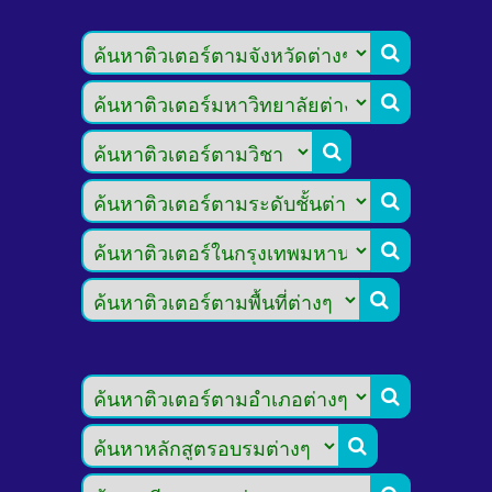







