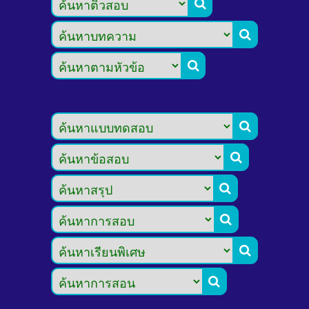








