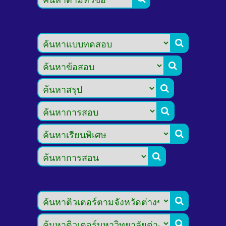







