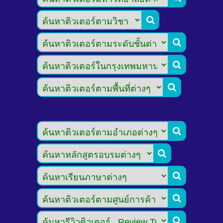








