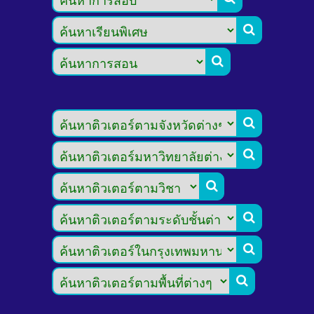







