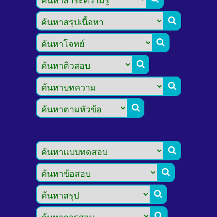








