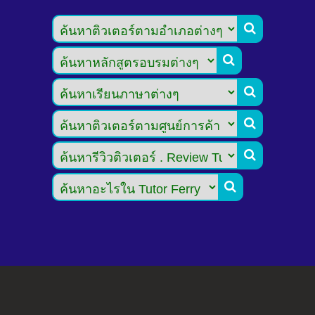





