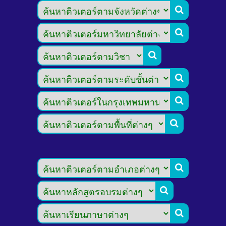








