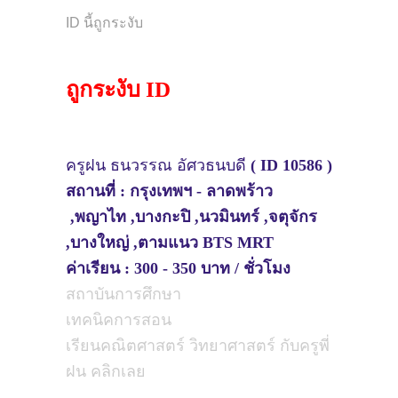
ID นี้ถูกระงับ
ถูกระงับ ID
ครู
ฝน
ธนวรรณ อัศวธนบดี
( ID 10586 )
สถานที่ :
กรุงเทพฯ -
ลาดพร้าว
,พญาไท ,บางกะปิ ,นวมินทร์ ,จตุจักร
,
บางใหญ่ ,ตามแนว BTS MRT
ค่าเรียน : 300 - 350 บาท / ชั่วโมง
สถาบันการศึกษา
เทคนิคการสอน
เรียนคณิตศาสตร์ วิทยาศาสตร์ กับครูพี่
ฝน คลิกเลย