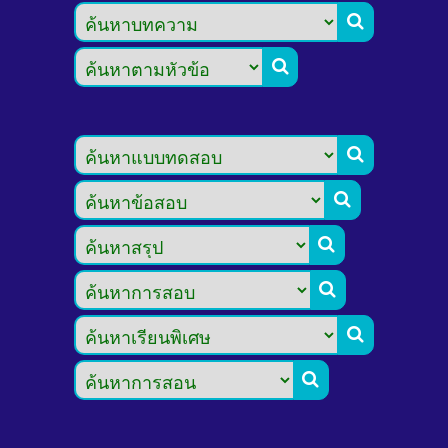







