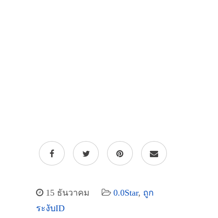
15 ธันวาคม
0.0Star
,
ถูก
ระงับID