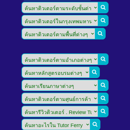








