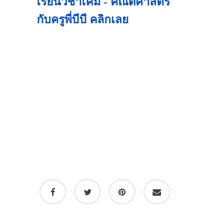
เรียนวิชาเคมี - คณิตศาสตร์
กับครูพี่บีบี คลิกเลย