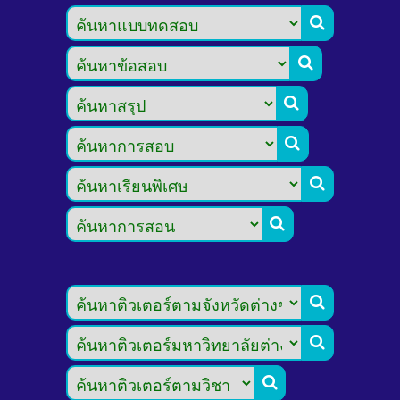








