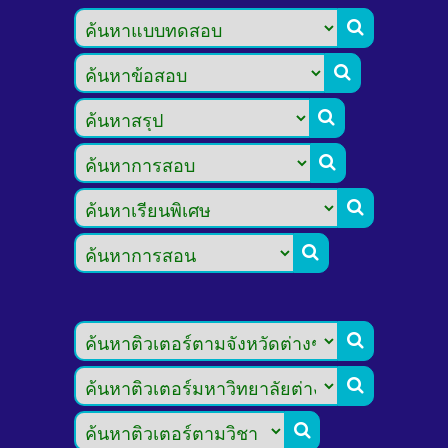








