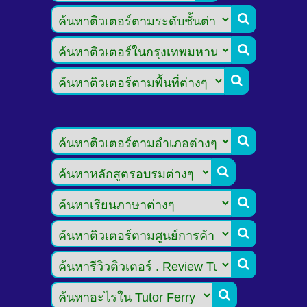








