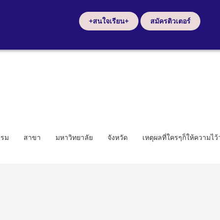
+สนใจเรียน+
สมัครติวเตอร์
รรม
สาขา
มหาวิทยาลัย
จังหวัด
เหตุผลที่ใครๆก็ให้ความไว