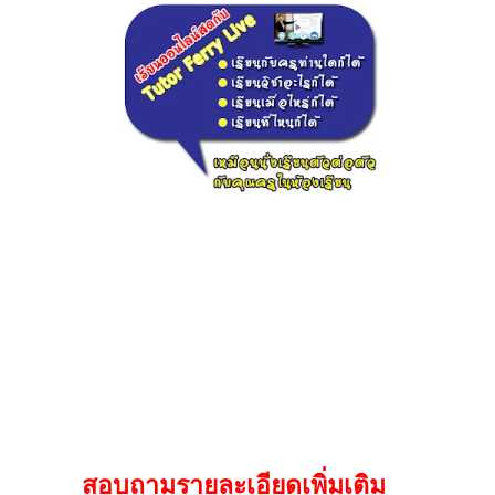
widget @
surfing-waves.com
widget @
surfing-waves.com
สอบถามรายละเอียดเพิ่มเติม