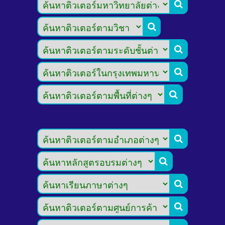








