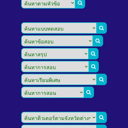







