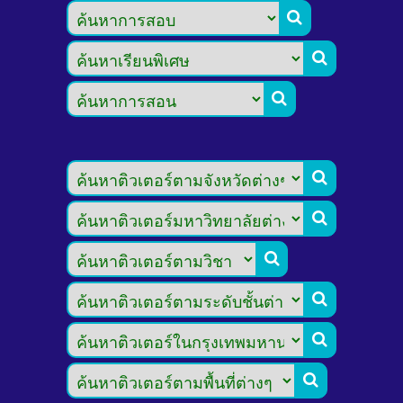








