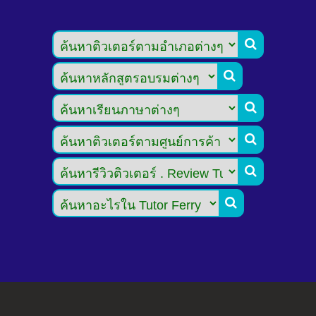





