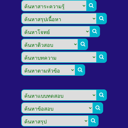








