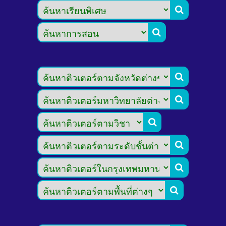







