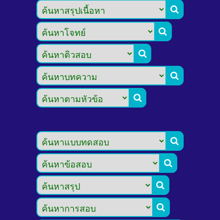








