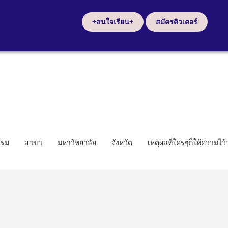
+สนใจเรียน+
สมัครติวเตอร์
รรม
สาขา
มหาวิทยาลัย
จังหวัด
เหตุผลที่ใครๆก็ให้ความไว