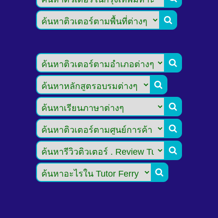






