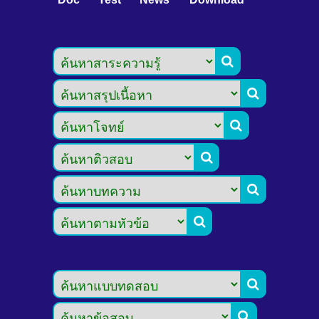







