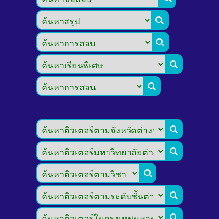








