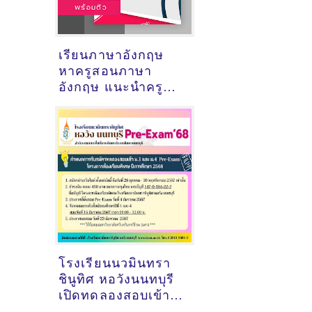
เรียนภาษาอังกฤษ
หาครูสอนภาษา
อังกฤษ แนะนำครู
สอนพิเศษวิชาภาษา
อังกฤษ
โรงเรียนนวมินทรา
ชินูทิศ หอวังนนทบุรี
เปิดทดลองสอบเข้า
ม.1 และ ม.4 Pre-