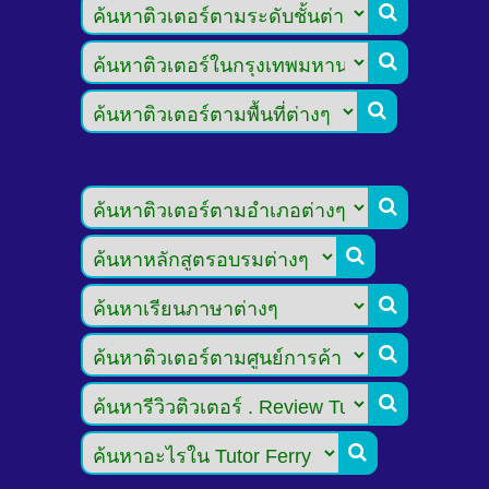








