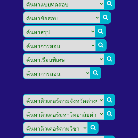








