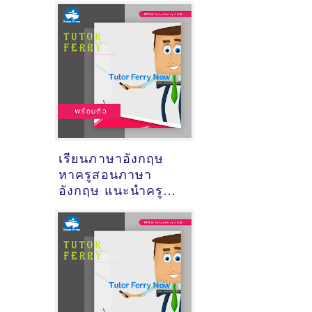
เรียนภาษาอังกฤษ
หาครูสอนภาษา
อังกฤษ แนะนำครู
สอนพิเศษวิชาภาษา
อังกฤษ