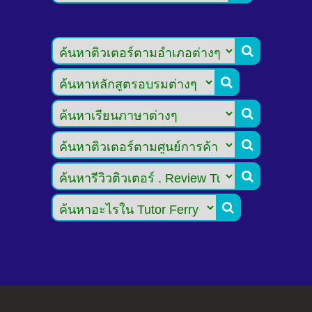





