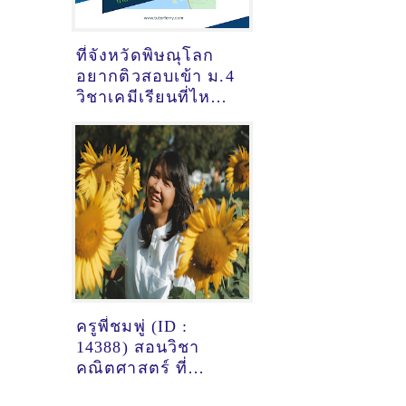
ที่จังหวัดพิษณุโลก
อยากติวสอบเข้า ม.4
วิชาเคมีเรียนที่ไหนดี
ครับ ?
ครูพี่ชมพู่ (ID :
14388) สอนวิชา
คณิตศาสตร์ ที่
พิษณุโลก