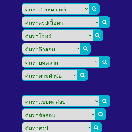








