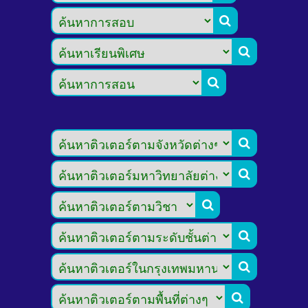








