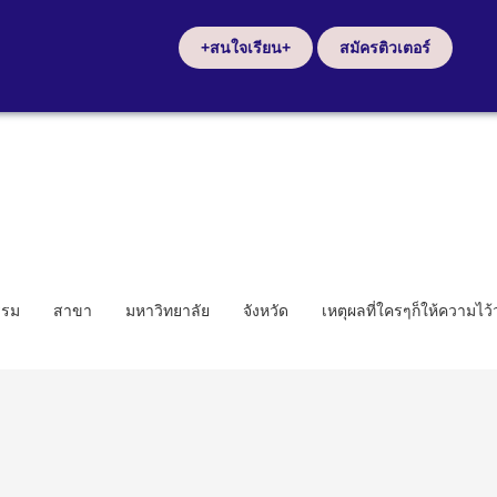
+สนใจเรียน+
สมัครติวเตอร์
รรม
สาขา
มหาวิทยาลัย
จังหวัด
เหตุผลที่ใครๆก็ให้ความไว