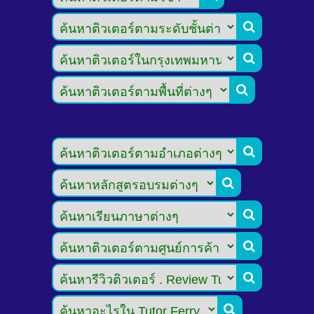








