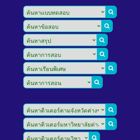








