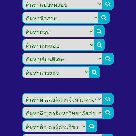








