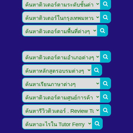








