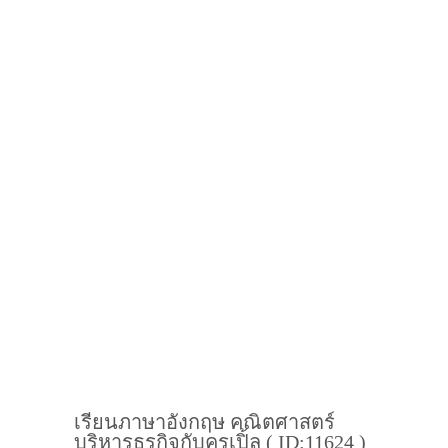
เรียนภาษาอังกฤษ คณิตศาสตร์
บริหารธุรกิจกับครูเปิ้ล ( ID:11624 )