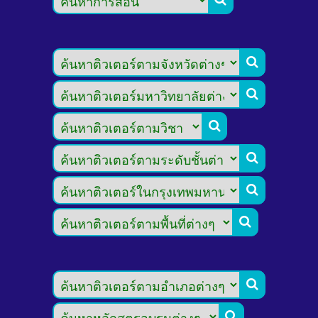







