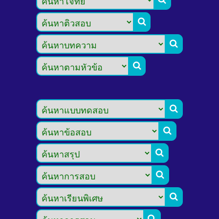








