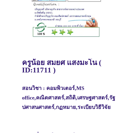
ครูน้อย สมยศ แสงมะโน (
ID:11711 )
สอนวิชา :
คอมพิวเตอร์,MS
office,คณิตศาสตร์,สถิติ,เศรษฐศาสตร์,รัฐ
ปศาสนศาสตร์,กฏหมาย,ระเบียบวิธีวิจัย