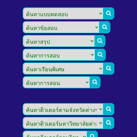








