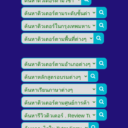








