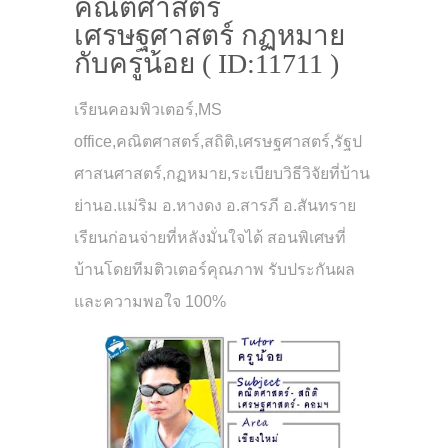
คณิตศาสตร์
เศรษฐศาสตร์ กฏหมาย
กับครูน้อย ( ID:11711 )
เรียนคอมพิวเตอร์,MS
office,คณิตศาสตร์,สถิติ,เศรษฐศาสตร์,รัฐป
ศาสนศาสตร์,กฏหมาย,ระเบียบวิธีวิจัยที่บ้าน
ย่านอ.แม่ริม อ.หางดง อ.สารภี อ.สันทราย
เรียนก่อนจ่ายที่หลังมั่นใจได้ สอนพิเศษที่
บ้านโดยทีมติวเตอร์คุณภาพ รับประกันผล
และความพอใจ 100%