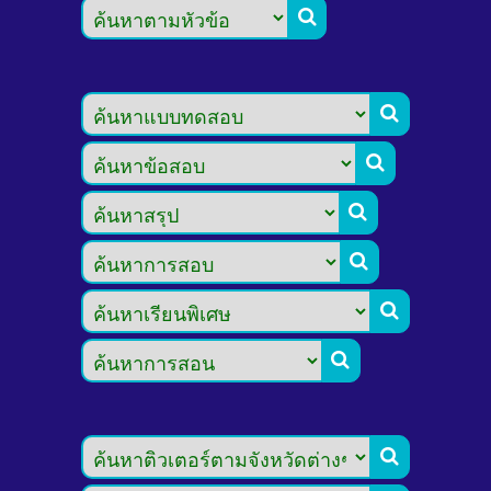







