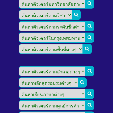








