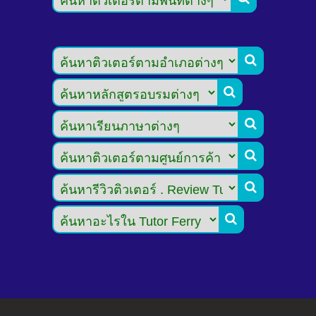





