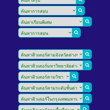








