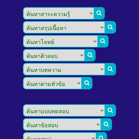








