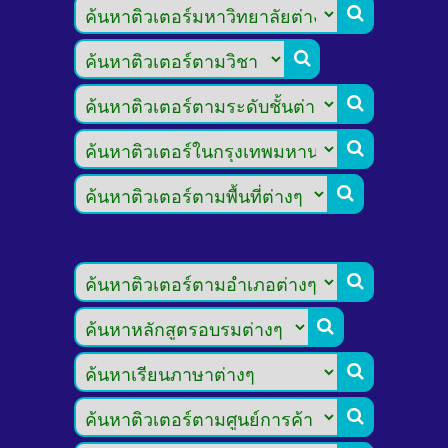








