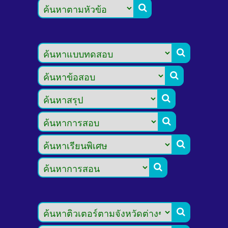







