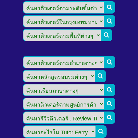








