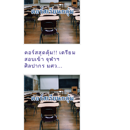
คอร์สสุดคุ้ม!! เตรียม
สอบเข้า จุฬาฯ
ศิลปากร มศว
พระนครเหนือ
ลาดกระบัง บางมด
เพาะช่าง ช่างศิลป์
วิชาศิลปะที่อ.เมือง
ต.ปากน้ำ ติดBTS แพ
รกษา [TS-3132-7-4]