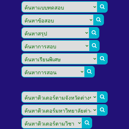








