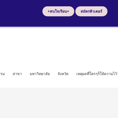
+สนใจเรียน+
สมัครติวเตอร์
รรม
สาขา
มหาวิทยาลัย
จังหวัด
เหตุผลที่ใครๆก็ให้ความไว