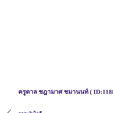
ครูตาล ชฎามาศ ชมานนท์ ( ID:1188