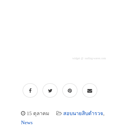
widget @
surfing-waves.com
15 ตุลาคม
สอบนายสิบตำรวจ
,
News