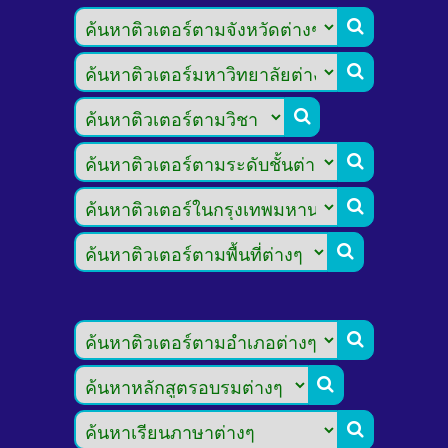








