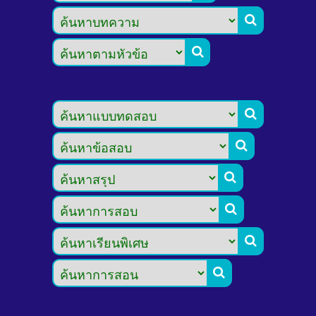







