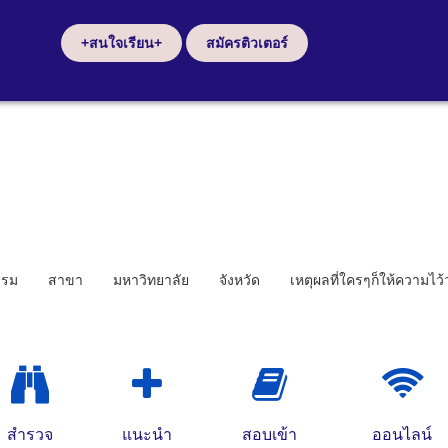
+สนใจเรียน+
สมัครติวเตอร์
รรม
สาขา
มหาวิทยาลัย
จังหวัด
เหตุผลที่ใครๆก็ให้ความไว
สำรวจ
แนะนำ
สอบเข้า
ออนไลน์