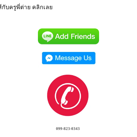
์
กั
บครูพี่ต่าย คลิกเลย
099-823-0343