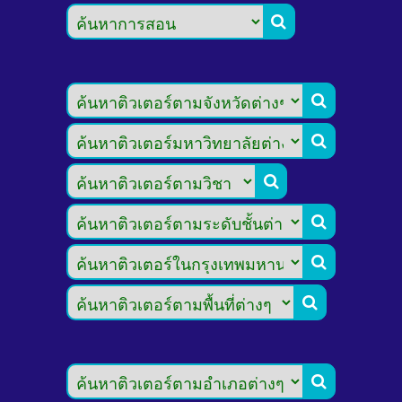







