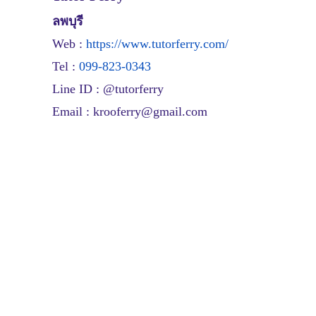
ลพบุรี
Web :
https://www.tutorferry.com/
Tel
:
099-823-0343
Line ID : @tutorferry
Email :
krooferry@gmail.com
widget @
surfing-waves.com