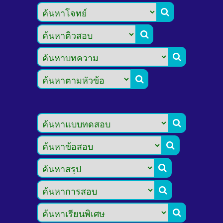








