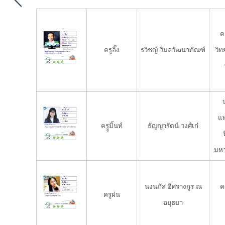
ค
ครูอิ๊ง
รวิชญ์ วิมลวัฒนาภัณฑ์
วิ
แ
ครููมิ้นท์
ธัญญารัตน์ วงศ์เก๋
มหา
นงนภัส อิศรางกูร ณ
ค
ครูฝน
อยุธยา