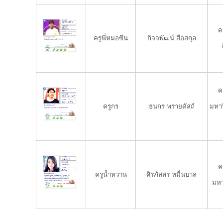
ค
ครูพี่หมอซีน
กิจจพัฒน์ สือสกุล
ค
ครูกร
ธนกร พรายดัสถ์
มหาว
ค
ครูน้ำหวาน
ศิรภัสสร หมื่นบาล
มหา