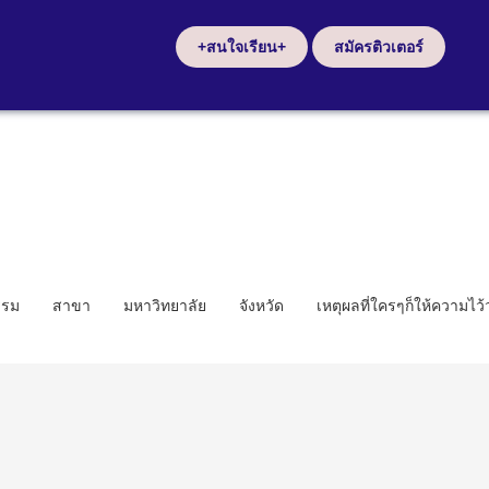
+สนใจเรียน+
สมัครติวเตอร์
รรม
สาขา
มหาวิทยาลัย
จังหวัด
เหตุผลที่ใครๆก็ให้ความไว