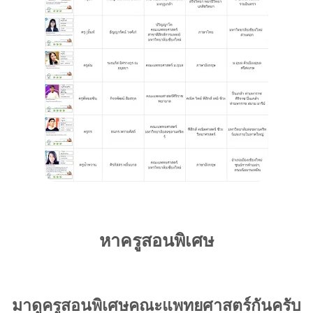
หาครูสอนพิเศษ
มาดูครูสอนพิเศษคณะแพทยศาสตร์กันครับ