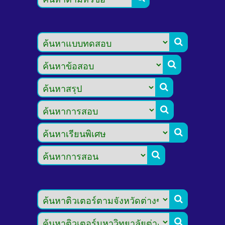







