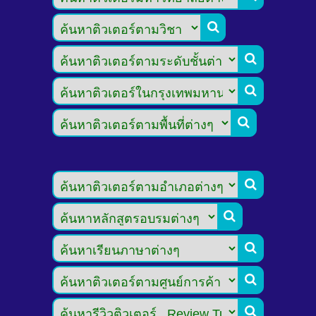








