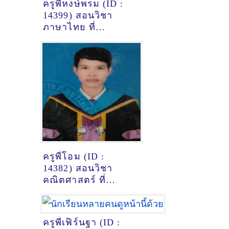
ครูพี่หงษ์พรม (ID :
14399) สอนวิชา
ภาษาไทย ที่
มหาสารคาม
ครูพี่โอม (ID :
14382) สอนวิชา
คณิตศาสตร์ ที่
บุรีรัมย์
ครูพี่เฟิร์นฐา (ID :