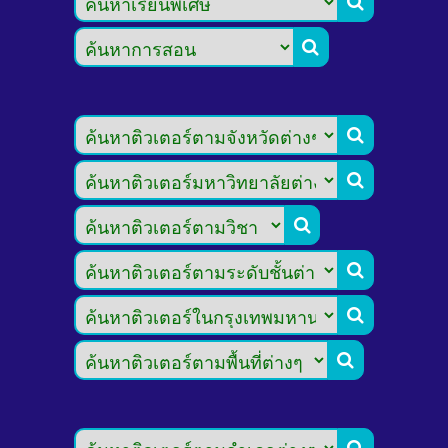








