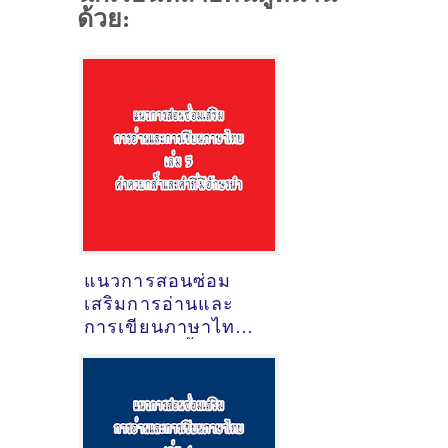
ด้วย:
แนวการสอนซ่อม
เสริมการอ่านและ
การเขียนภาษาไทย
ชุดคำควบกล้ำและคำ
ที่มีอักษรนำ
[ดาวน์โหลดไฟล์
pdf]