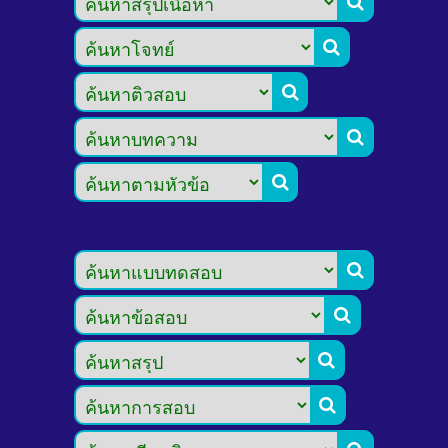








