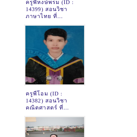
ครูพี่หงษ์พรม (ID :
14399) สอนวิชา
ภาษาไทย ที่
มหาสารคาม
ครูพี่โอม (ID :
14382) สอนวิชา
คณิตศาสตร์ ที่
บุรีรัมย์