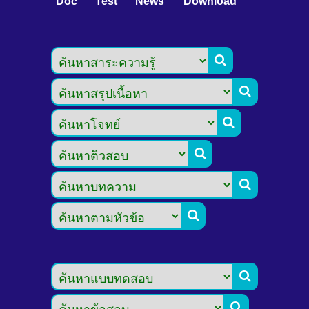
Doc
Test
News
Download







