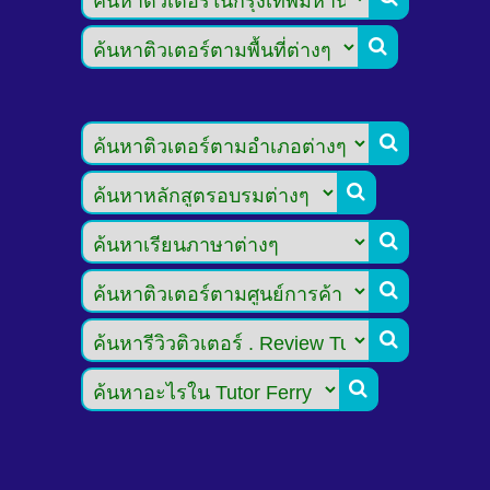






