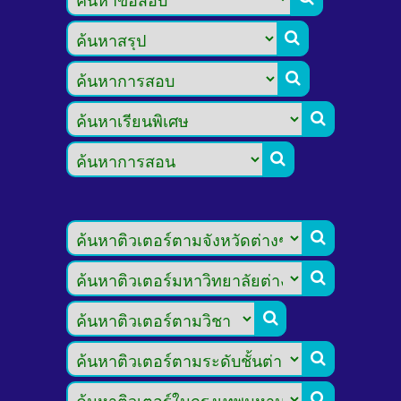








