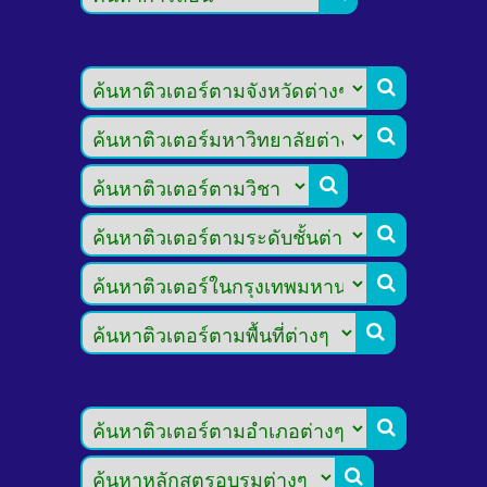







