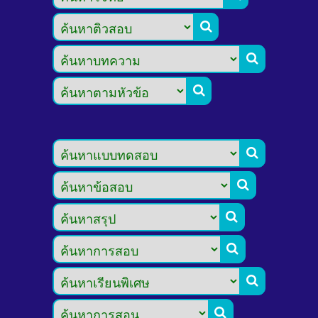








