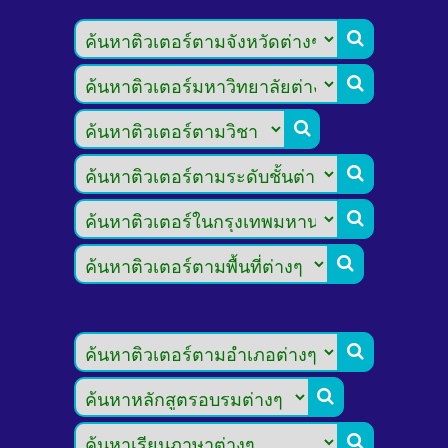








