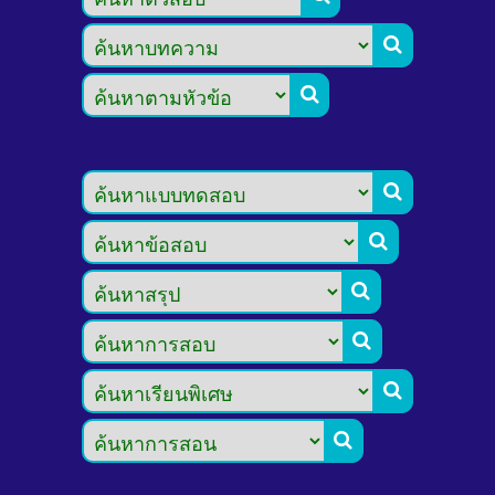







