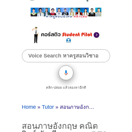
คลิก-ปล่อย แล้วลองหาอีกที
Home
»
Tutor
»
สอนภาษอังกฤษ คณิต วิทย์ บัญชี ตามแนว BTS โดยครูพี่เป้ ( ID:12590 )
สอนภาษอังกฤษ คณิต