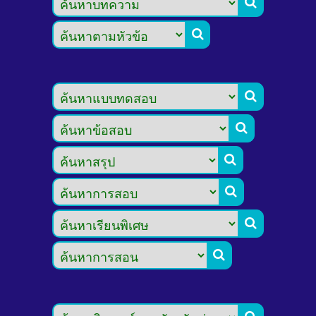







