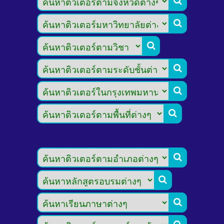








