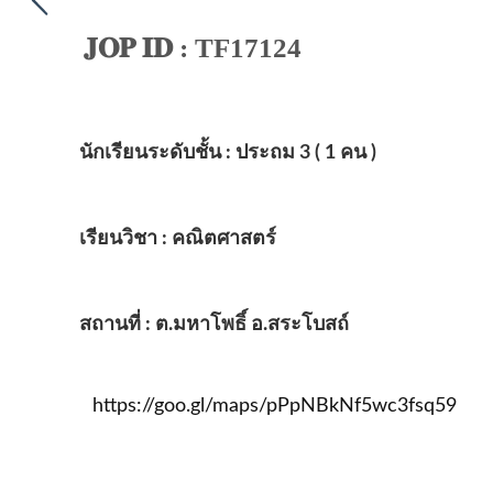
𝐉𝐎𝐏 𝐈𝐃 : TF17124
นักเรียนระดับชั้น : ประถม 3 ( 1 คน )
เรียนวิชา : คณิตศาสตร์
สถานที่ : ต.มหาโพธิ์ อ.สระโบสถ์
https://goo.gl/maps/pPpNBkNf5wc3fsq59