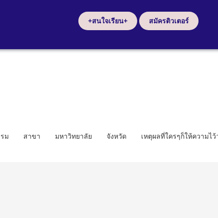
+สนใจเรียน+
สมัครติวเตอร์
รรม
สาขา
มหาวิทยาลัย
จังหวัด
เหตุผลที่ใครๆก็ให้ความไว