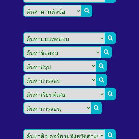







