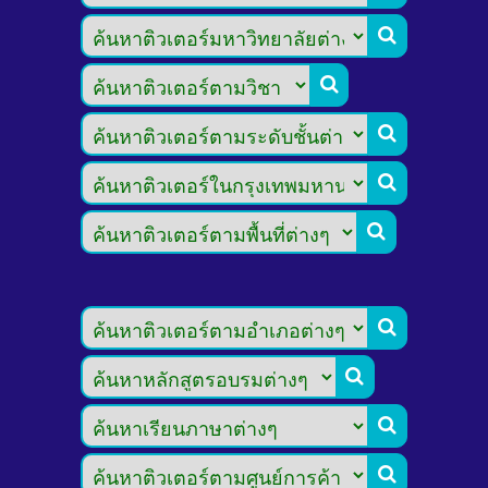








