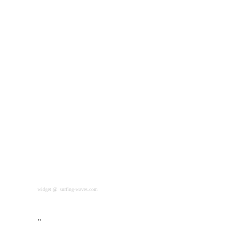
widget @
surfing-waves.com
"