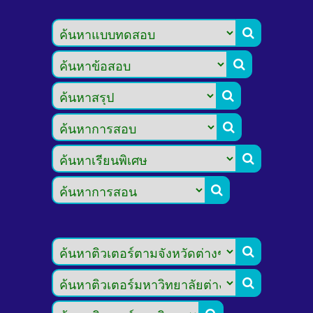







