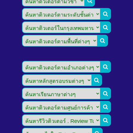








