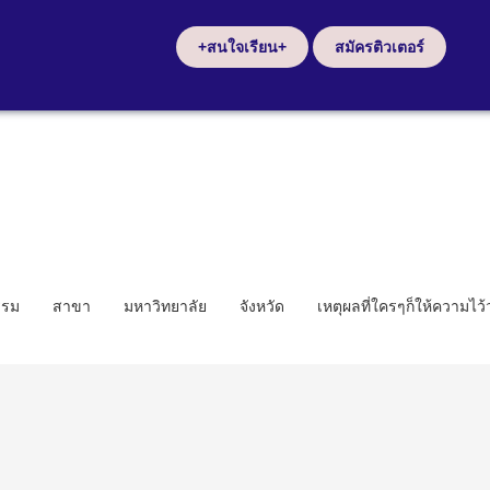
+สนใจเรียน+
สมัครติวเตอร์
รรม
สาขา
มหาวิทยาลัย
จังหวัด
เหตุผลที่ใครๆก็ให้ความไว