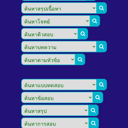








