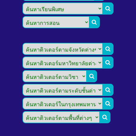







