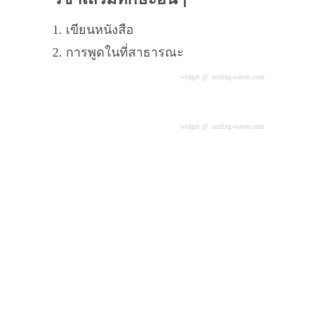
1. เขียนหนังสือ
2. การพูดในที่สาธารณะ
widget @
surfing-waves.com
feedwidget @
Surfing Waves
widget @
surfing-waves.com