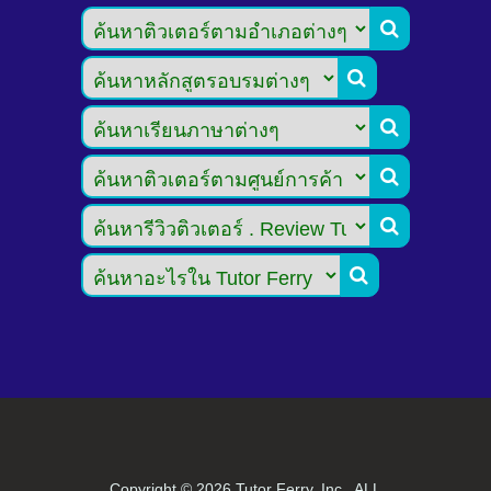






Copyright ©
2026 Tutor Ferry, Inc., ALL