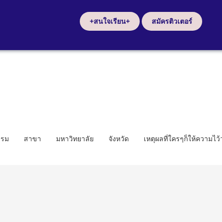
+สนใจเรียน+
สมัครติวเตอร์
รรม
สาขา
มหาวิทยาลัย
จังหวัด
เหตุผลที่ใครๆก็ให้ความไว