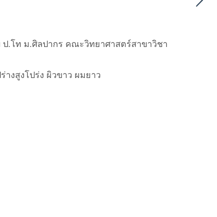
จบ ป.โท ม.ศิลปากร คณะวิทยาศาสตร์สาขาวิชา
ปร่างสูงโปร่ง ผิวขาว ผมยาว