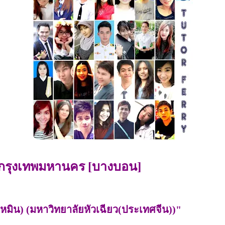
กรุงเทพมหานคร [บางบอน]
เหมิน) (มหาวิทยาลัยหัวเฉียว(ประเทศจีน))"