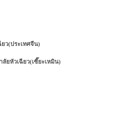
ฉียว(ประเทศจีน)
ัยหัวเฉียว(เซี๊ยะเหมิน)