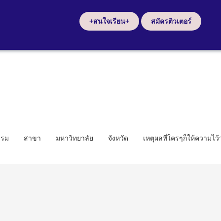
+สนใจเรียน+
สมัครติวเตอร์
รรม
สาขา
มหาวิทยาลัย
จังหวัด
เหตุผลที่ใครๆก็ให้ความไว