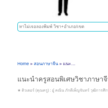
Home
»
สอนภาษาจีน
»
แนะนำครูสอนพิเศษวิชาภาษาจีนที่บางบอน จ.กรุงเทพมหานคร
แนะนำครูสอนพิเศษวิชาภาษาจี
★ ติวเตอร์ (คุณครู) : อู๋ คณิน ภักดีเพ็ญจันทร์ วุฒิกา