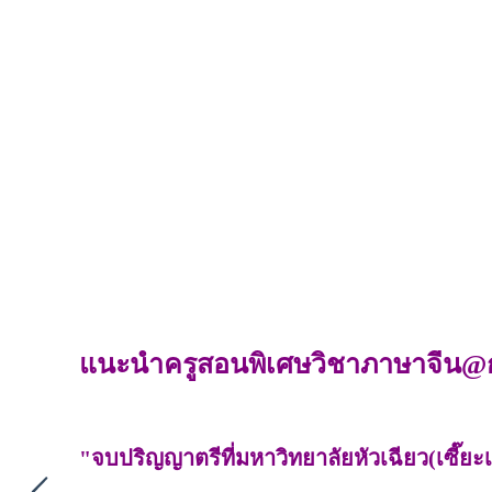
แนะนำครูสอนพิเศษวิชาภาษาจีน@
"จบปริญญาตรีที่มหาวิทยาลัยหัวเฉียว(เซี๊ยะ