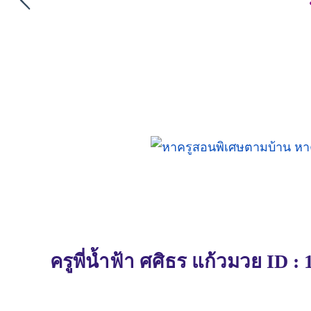
ครูพี่น้ำฟ้า ศศิธร แก้วมวย ID :