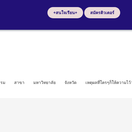
+สนใจเรียน+
สมัครติวเตอร์
รรม
สาขา
มหาวิทยาลัย
จังหวัด
เหตุผลที่ใครๆก็ให้ความไว