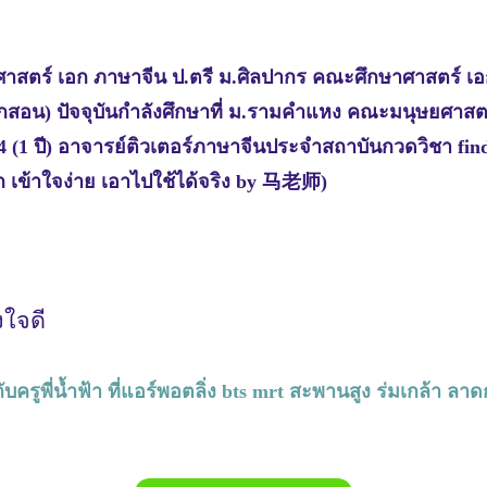
รศาสตร์ เอก ภาษาจีน ป.ตรี ม.ศิลปากร คณะศึกษาศาสตร
1(ฝึกสอน) ปัจจุบันกำลังศึกษาที่ ม.รามคำแหง คณะมนุษยศ
.4 (1 ปี) อาจารย์ติวเตอร์ภาษาจีนประจำสถาบันกวดวิชา find
 เข้าใจง่าย เอาไปใช้ได้จริง by 马老师)
งใจดี
บครูพี่น้ำฟ้า ที่แอร์พอตลิ่ง bts mrt สะพานสูง ร่มเกล้า ลา