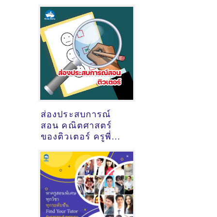
ข้อมูลครูสอนภาษา
อังกฤษ
เมื่อ15/10/2024,
7:18:01]
ส่องประสบการณ์
สอน คณิตศาสตร์
ของติวเตอร์ ครูพี่
พลอย ศิริพร ดวง
แย้ม @ อ่างศิลา
ชลบุรี