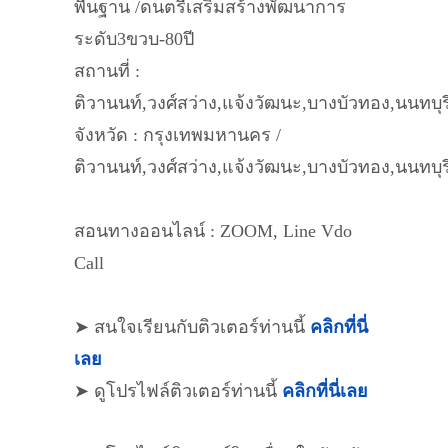
พื้นฐาน /ดนตรีเสริมสร้างพัฒนาการ
ระดับ3ขวบ-80ปี
สถานที่ :
ติวานนท์,วงศ์สว่าง,แจ้งวัฒนะ,บางบัวทอง,นนทบุร
จังหวัด : กรุงเทพมหานคร /
ติวานนท์,วงศ์สว่าง,แจ้งวัฒนะ,บางบัวทอง,นนทบุร
สอนทางออนไลน์ : ZOOM, Line Vdo
Call
➤ สนใจเรียนกับติวเตอร์ท่านนี้
คลิกที่นี่
เลย
➤ ดูโปรไฟล์ติวเตอร์ท่านนี้
คลิกที่นี่เลย