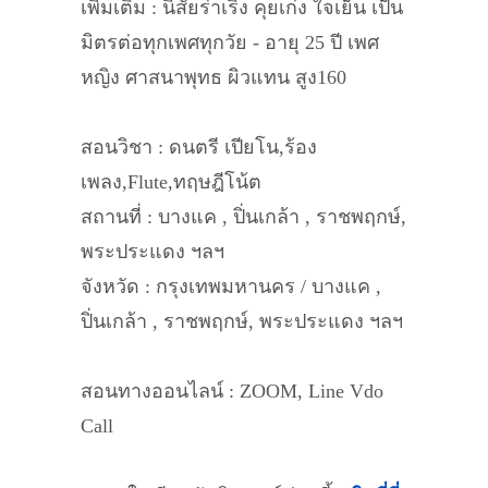
เพิ่มเติม : นิสัยร่าเริง คุยเก่ง ใจเย็น เป็น
มิตรต่อทุกเพศทุกวัย - อายุ 25 ปี เพศ
หญิง ศาสนาพุทธ ผิวแทน สูง160
สอนวิชา : ดนตรี เปียโน,ร้อง
เพลง,Flute,ทฤษฎีโน้ต
สถานที่ : บางแค , ปิ่นเกล้า , ราชพฤกษ์,
พระประแดง ฯลฯ
จังหวัด : กรุงเทพมหานคร / บางแค ,
ปิ่นเกล้า , ราชพฤกษ์, พระประแดง ฯลฯ
สอนทางออนไลน์ : ZOOM, Line Vdo
Call