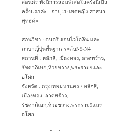
สอนค่ะ ทั้งนี้การสอนพิเศษในครั้งนี้เป็น
ครั้งแรกค่ะ - อายุ 20 เพศหญิง ศาสนา
พุทธค่ะ
สอนวิชา : ดนตรี สอนไวโอลิน และ
ภาษาญี่ปุ่นพื้นฐาน ระดับN5-N4
สถานที่ : หลักสี่, เมืองทอง, ลาดพร้าว,
รัชดาภิเษก,ห้วยขวาง,พระราม9และ
อโศก
จังหวัด : กรุงเทพมหานคร / หลักสี่,
เมืองทอง, ลาดพร้าว,
รัชดาภิเษก,ห้วยขวาง,พระราม9และ
อโศก