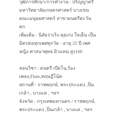
วุฒิการศึกษา/การทำงาน : ปริญญาตรี
มหาวิทยาลัยเกษตรศาสตร์ บางเขน
คณะมนุษยศาสตร์ สาขาดนตรีตะวัน
ตก
เพิ่มเติม : นิสัยร่าเริง คุยเก่ง ใจเย็น เป็น
มิตรต่อทุกเพศทุกวัย - อายุ 25 ปี เพศ
หญิง ศาสนาพุทธ ผิวแทน สูง160
สอนวิชา : ดนตรี เปียโน,ร้อง
เพลง,Flute,ทฤษฎีโน้ต
สถานที่ : ราชพฤกษ์, พระประแดง ,ปิ่น
เกล้า , บางแค , ฯลฯ
จังหวัด : กรุงเทพมหานคร / ราชพฤกษ์,
พระประแดง ,ปิ่นเกล้า , บางแค , ฯลฯ