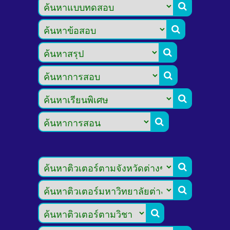








