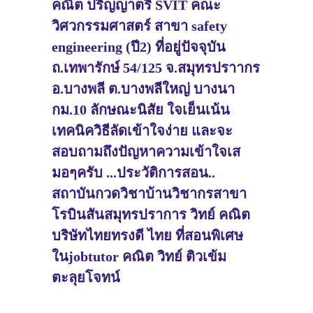
คณิต ปริญญาตรี SVIT คณะ
วิศวกรรมศาสตร์ สาขา safety
engineering (ปี2) ที่อยู่ปัจจุบัน
ถ.เทพารักษ์ 54/125 จ.สมุทรปราากร
อ.บางพลี ต.บางพลีใหญ่ บางนา
กม.10 ลักษณะนิสัย ใจเย็นเน้น
เทคนิควิธีลัดเข้าใจง่าย และจะ
สอบถามถึงปัญหาความเข้าใจเส
มอๆครับ ...ประวัติการสอน..
สถาบันกวดวิชาบ้านวิชากรสาขา
โรบินสันสมุทรปราการ วิทย์ คณิต
บริษัทไทยทรงดี ไทย ที่สอนพิเศษ
ในjobtutor คณิต วิทย์ ติวเข้ม
ตะลุยโจทน์