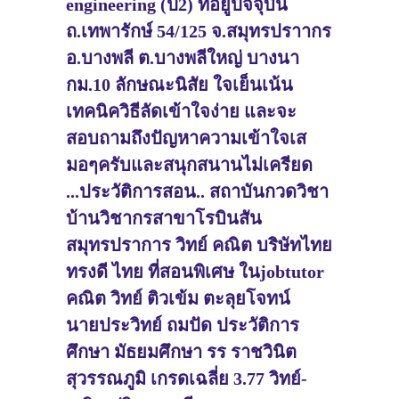
engineering (ปี2) ที่อยู่ปัจจุบัน
ถ.เทพารักษ์ 54/125 จ.สมุทรปราากร
อ.บางพลี ต.บางพลีใหญ่ บางนา
กม.10 ลักษณะนิสัย ใจเย็นเน้น
เทคนิควิธีลัดเข้าใจง่าย และจะ
สอบถามถึงปัญหาความเข้าใจเส
มอๆครับและสนุกสนานไม่เครียด
...ประวัติการสอน.. สถาบันกวดวิชา
บ้านวิชากรสาขาโรบินสัน
สมุทรปราการ วิทย์ คณิต บริษัทไทย
ทรงดี ไทย ที่สอนพิเศษ ในjobtutor
คณิต วิทย์ ติวเข้ม ตะลุยโจทน์
นายประวิทย์ ถมปัด ประวัติการ
ศึกษา มัธยมศึกษา รร ราชวินิต
สุวรรณภูมิ เกรดเฉลี่ย 3.77 วิทย์-