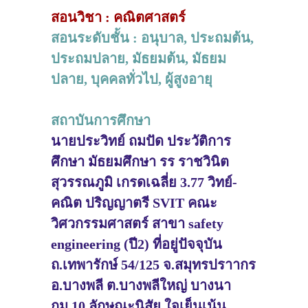
สอนวิชา : คณิตศาสตร์
สอนระดับชั้น : อนุบาล, ประถมต้น,
ประถมปลาย, มัธยมต้น, มัธยม
ปลาย, บุคคลทั่วไป, ผู้สูงอายุ
สถาบันการศึกษา
นายประวิทย์ ถมปัด ประวัติการ
ศึกษา มัธยมศึกษา รร ราชวินิต
สุวรรณภูมิ เกรดเฉลี่ย 3.77 วิทย์-
คณิต ปริญญาตรี SVIT คณะ
วิศวกรรมศาสตร์ สาขา safety
engineering (ปี2) ที่อยู่ปัจจุบัน
ถ.เทพารักษ์ 54/125 จ.สมุทรปราากร
อ.บางพลี ต.บางพลีใหญ่ บางนา
กม.10 ลักษณะนิสัย ใจเย็นเน้น