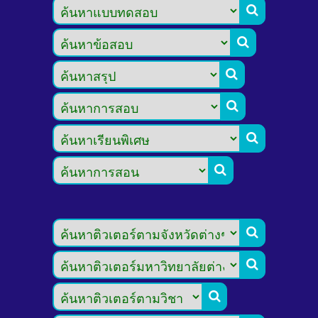








