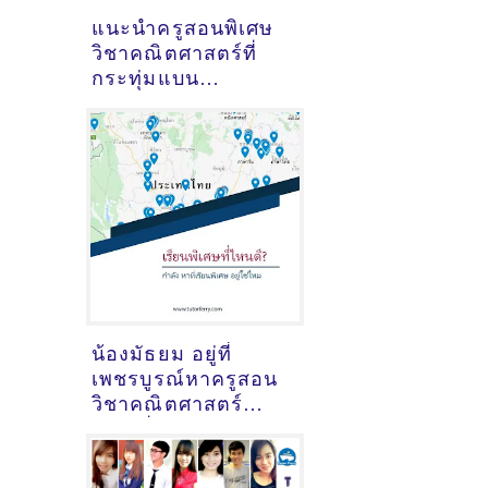
แนะนำครูสอนพิเศษ
วิชาคณิตศาสตร์ที่
กระทุ่มแบน
จ.สมุทรสาคร [14-
05-2021]
น้องมัธยม อยู่ที่
เพชรบูรณ์หาครูสอน
วิชาคณิตศาสตร์
เรียนที่ไหนดี ?