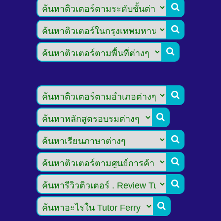








