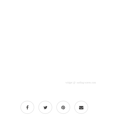
widget @
surfing-waves.com