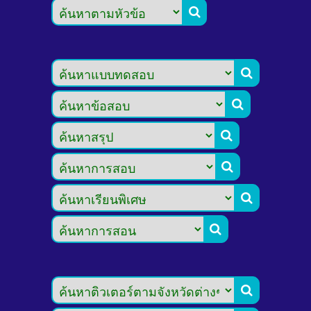







