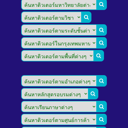








