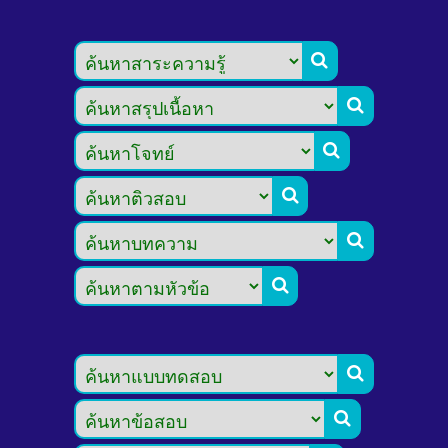







