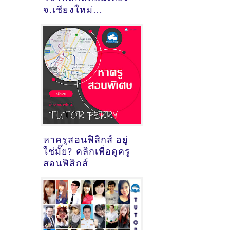
จ.เชียงใหม่
[December 02 2021]
หาครูสอนฟิสิกส์ อยู่
ใช่มั๊ย? คลิกเพื่อดูครู
สอนฟิสิกส์