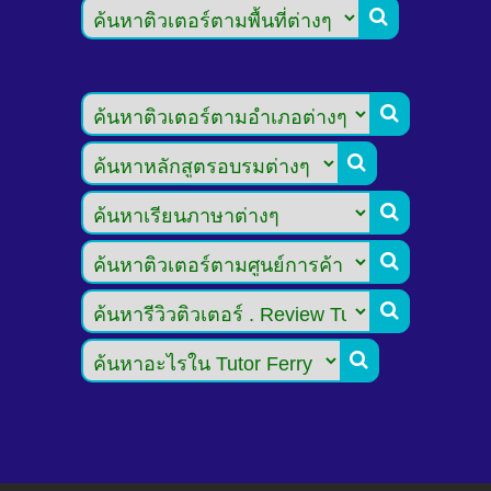






