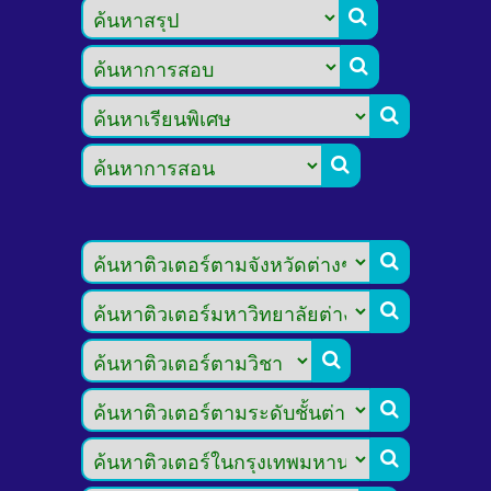








