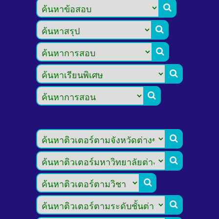








