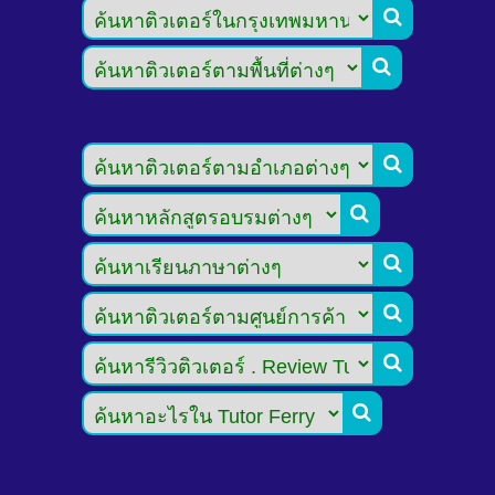







